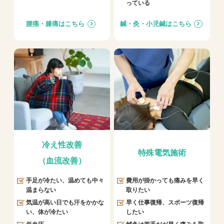
っている
腰痛・膝痛はこちら
鍼・灸・小児鍼はこちら
冷え性改善
特殊電気施術
（血流改善）
手足が冷たい、温めても中々
費用が掛かっても痛みを早く
温まらない
取りたい
気温が高い日でも汗をかかな
早く仕事復帰、スポーツ復帰
い、体が冷たい
したい