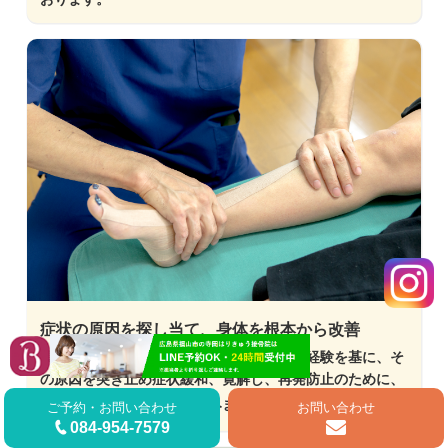
症状の原因を探し当て、身体を根本から改善
長年お客様の痛みや症状と寄り添ってきた経験を基に、そ
の原因を突き止め症状緩和、寛解し、再発防止のために、
その。
根元からの改善
を試みます。
ご予約・お問い合わせ
お問い合わせ
084-954-7579