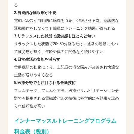
る
2.自発的な筋収縮が不要
電磁パルスが自動的に筋肉を収縮、弛緩させる為、意識的な
運動動作をしなくても簡単にトレーニング効果が得られる
3.リラックスにた状態で疲労感もほとんど無い
リラックスした状態で20~30分座るだけ、通常の運動に比べ
て疲労感が無く、年齢や体力に関係なく続けやすい
4.日常生活の負担を減らす
骨盤底筋の強化により、上記③の様な悩みが改善され快適な
生活が送りやすくなる
5.医療分野でも注目される最新技術
フェムテック、フェムケア等、医療やリハビリテーション分
野でも採用される電磁波パルス技術は科学的にも効果が認め
られ信頼性が高い
インナーマッスルトレーニングプログラム
料金表（税別）