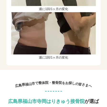
週に1回/1ヶ月の変化
週に1回/1ヶ月の変化
院
院
・
整
骨
整
お
体
を
で
探
市
し
山
の
福
皆
県
さ
島
ま
広
へ
広島県福山市寺岡はりきゅう接骨院
が選ば