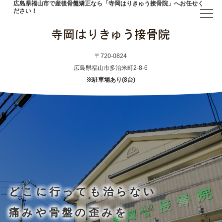
広島県福山市で産後骨盤矯正なら「寺岡はりきゅう接骨院」へお任せく
ださい！
トップ
〒720-0824
広島県福山市多治米町2-8-6
※駐車場あり(8台)
当院について
初めての方へ
アクセス
メニュー・料金表
どこに行っても治らない
産後骨盤矯正
痛みや骨盤の歪みを