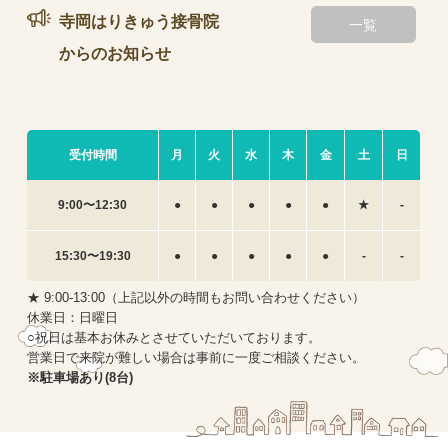
当院は、交通事故に大変詳しい弁護士法人心さんの助言を受けるな
寺岡はりきゅう接骨院
一覧
どし、交通事故被害者の方の救済に力を入れております。
からの
お知らせ
受付時間
月
火
水
木
金
土
日
9:00〜12:30
●
●
●
●
●
★
-
15:30〜19:30
●
●
●
●
●
-
-
★ 9:00-13:00（上記以外の時間もお問い合わせください）
休業日：日曜日
○祝日は基本お休みとさせていただいております。
営業日で来院が難しい場合は事前に一度ご相談ください。
※駐車場あり(8台)