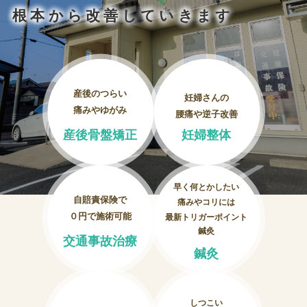
妊婦整体
根本から改善していきます
交通事故治療
頭痛・肩こり
産後のつらい
妊婦さんの
痛みやゆがみ
腰痛や逆子改善
腰痛・膝痛
産後骨盤矯正
妊婦整体
鍼・灸・小児鍼
早く何とかしたい
冷え性改善
自賠責保険で
痛みやコリには
０円で施術可能
最新トリガーポイント
特殊電気施術
鍼灸
交通事故治療
鍼灸
訪問鍼灸
しつこい
ニュース＆ブログ