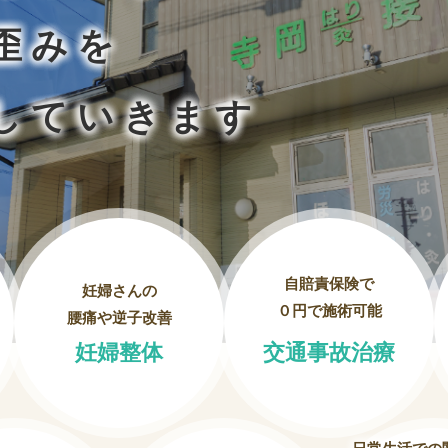
歪みを
していきます
自賠責保険で
妊婦さんの
０円で施術可能
腰痛や逆子改善
交通事故治療
妊婦整体