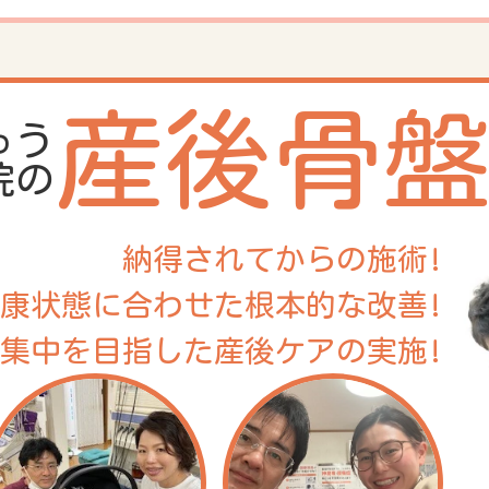
産後骨
ゅう
院の
納得されてからの施術!
康状態に合わせた根本的な改善!
集中を目指した産後ケアの実施!