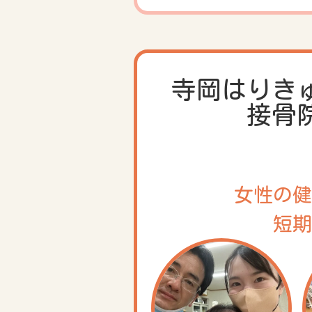
寺岡はりき
接骨
女性の健
短期