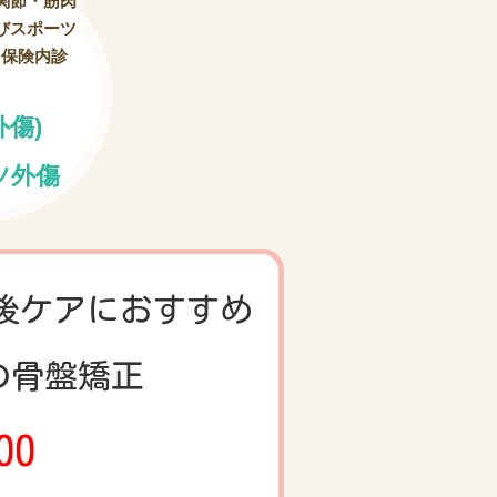
関節・筋肉
びスポーツ
（保険内診
）
外傷)
ツ外傷
後ケアにおすすめ
の骨盤矯正
00