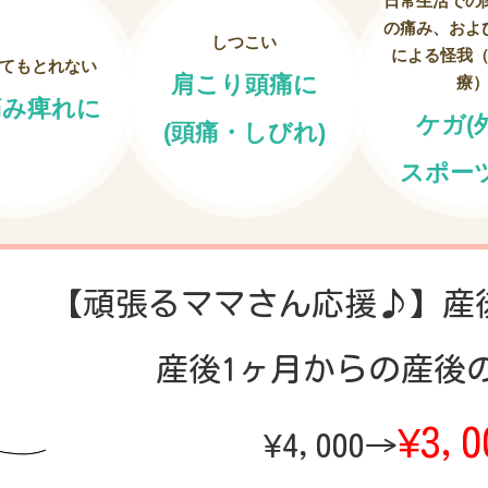
日常生活での
の痛み、およ
しつこい
による怪我
てもとれない
肩こり頭痛に
療
痛み痺れに
ケガ(
(頭痛・しびれ)
スポー
【頑張るママさん応援♪】
産
産後1ヶ月からの産後
¥3,0
¥4,000→