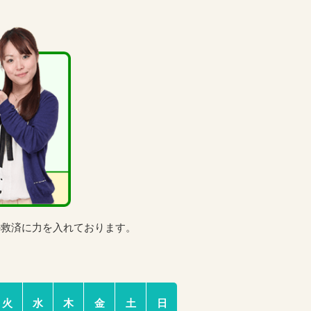
の救済に力を入れております。
火
水
木
金
土
日