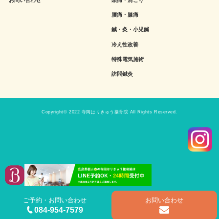
腰痛・膝痛
鍼・灸・小児鍼
冷え性改善
特殊電気施術
訪問鍼灸
Copyright© 2022 寺岡はりきゅう接骨院 All Rights Reserved.
ご予約・お問い合わせ
お問い合わせ
084-954-7579