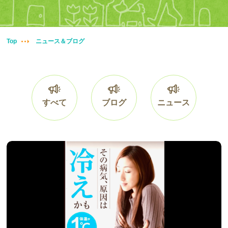
妊婦整体
交通事故治療
Top
ニュース＆ブログ
頭痛・肩こり
腰痛・膝痛
すべて
ブログ
ニュース
鍼・灸・小児鍼
冷え性改善
特殊電気施術
訪問鍼灸
ニュース＆ブログ