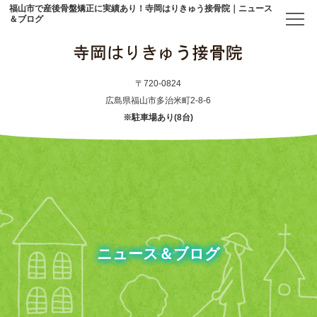
福山市で産後骨盤矯正に実績あり！寺岡はりきゅう接骨院｜ニュース
＆ブログ
トップ
〒720-0824
広島県福山市多治米町2-8-6
※駐車場あり(8台)
当院について
初めての方へ
アクセス
メニュー・料金表
ニュース＆ブログ
産後骨盤矯正