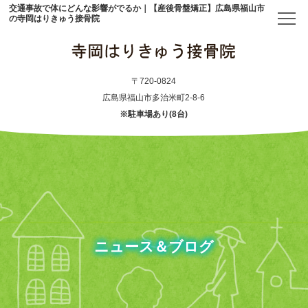
交通事故で体にどんな影響がでるか｜【産後骨盤矯正】広島県福山市
の寺岡はりきゅう接骨院
トップ
〒720-0824
広島県福山市多治米町2-8-6
※駐車場あり(8台)
当院について
初めての方へ
アクセス
メニュー・料金表
ニュース＆ブログ
産後骨盤矯正