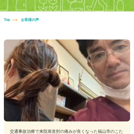
妊婦整体
交通事故治療
Top
お客様の声
頭痛・肩こり
腰痛・膝痛
鍼・灸・小児鍼
冷え性改善
特殊電気施術
訪問鍼灸
交通事故治療で来院肩首肘の痛みが良くなった福山市のこた
ニュース＆ブログ