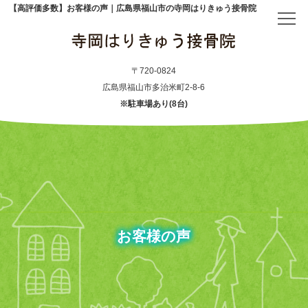
【高評価多数】お客様の声｜広島県福山市の寺岡はりきゅう接骨院
トップ
〒720-0824
広島県福山市多治米町2-8-6
※駐車場あり(8台)
当院について
初めての方へ
アクセス
お客様の声
メニュー・料金表
産後骨盤矯正