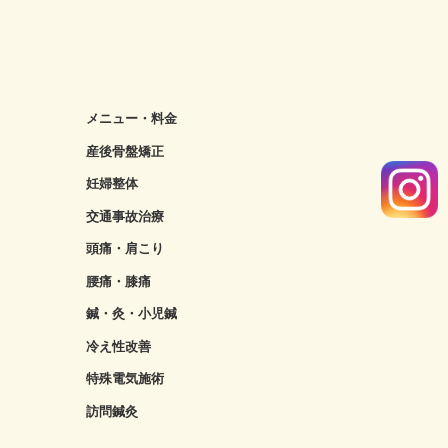
メニュー・料金
産後骨盤矯正
妊婦整体
交通事故治療
頭痛・肩こり
腰痛・膝痛
鍼・灸・小児鍼
冷え性改善
特殊電気施術
訪問鍼灸