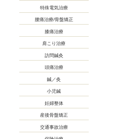
特殊電気治療
腰痛治療/骨盤矯正
膝痛治療
肩こり治療
訪問鍼灸
頭痛治療
鍼／灸
小児鍼
妊婦整体
産後骨盤矯正
交通事故治療
保険治療