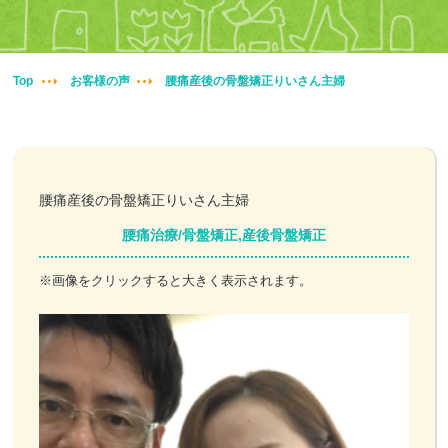
妊婦整体
交通事故治療
Top
お客様の声
腰痛産後の骨盤矯正りいさん主婦
頭痛・肩こり
腰痛・膝痛
腰痛産後の骨盤矯正りいさん主婦
鍼・灸・小児鍼
腰痛治療/骨盤矯正,産後骨盤矯正
冷え性改善
※画像をクリックすると大きく表示されます。
特殊電気施術
訪問鍼灸
ニュース＆ブログ