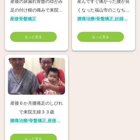
産後の尿漏れ骨盤のゆがみ
産んですぐ痛かった腰が良
足の付け根の痛みで来院渡
くなった福山市のこなちゃ
産後骨盤矯正
邉美妃さん
ん
腰痛治療/骨盤矯正,妊婦整体,産後骨盤矯正
もっと見る
もっと見る
産後６か月腰痛足のしびれ
で来院主婦３３歳
腰痛治療/骨盤矯正,産後骨盤矯正
もっと見る