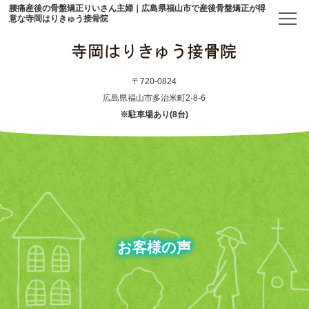
腰痛産後の骨盤矯正りいさん主婦｜広島県福山市で産後骨盤矯正が得
意な寺岡はりきゅう接骨院
トップ
〒720-0824
広島県福山市多治米町2-8-6
※駐車場あり(8台)
当院について
初めての方へ
アクセス
メニュー・料金表
お客様の声
産後骨盤矯正