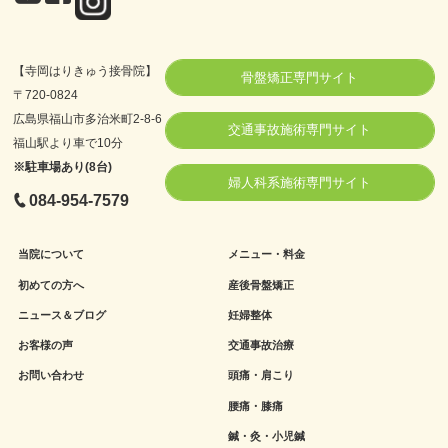
【寺岡はりきゅう接骨院】
骨盤矯正専門サイト
〒720-0824
広島県福山市多治米町2-8-6
交通事故施術専門サイト
福山駅より車で10分
※駐車場あり(8台)
婦人科系施術専門サイト
084-954-7579
当院について
メニュー・料金
初めての方へ
産後骨盤矯正
ニュース＆ブログ
妊婦整体
お客様の声
交通事故治療
お問い合わせ
頭痛・肩こり
腰痛・膝痛
鍼・灸・小児鍼