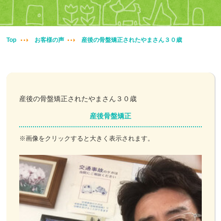
妊婦整体
交通事故治療
Top
お客様の声
産後の骨盤矯正されたやまさん３０歳
頭痛・肩こり
腰痛・膝痛
産後の骨盤矯正されたやまさん３０歳
鍼・灸・小児鍼
産後骨盤矯正
冷え性改善
※画像をクリックすると大きく表示されます。
特殊電気施術
訪問鍼灸
ニュース＆ブログ