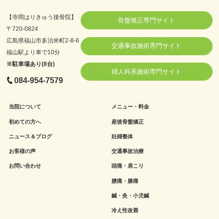
【寺岡はりきゅう接骨院】
骨盤矯正専門サイト
〒720-0824
広島県福山市多治米町2-8-6
交通事故施術専門サイト
福山駅より車で10分
※駐車場あり(8台)
婦人科系施術専門サイト
084-954-7579
当院について
メニュー・料金
初めての方へ
産後骨盤矯正
ニュース＆ブログ
妊婦整体
お客様の声
交通事故治療
お問い合わせ
頭痛・肩こり
腰痛・膝痛
鍼・灸・小児鍼
冷え性改善