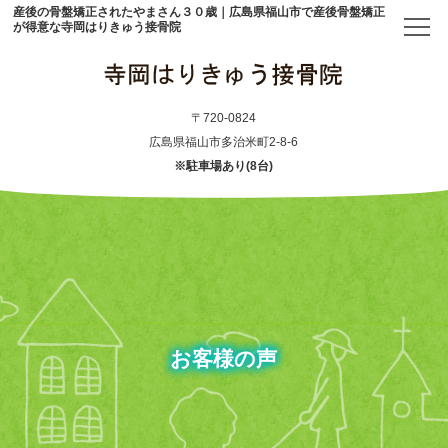
産後の骨盤矯正されたやまさん３０歳｜広島県福山市で産後骨盤矯正
が得意な寺岡はりきゅう接骨院
トップ
〒720-0824
広島県福山市多治米町2-8-6
※駐車場あり(8台)
当院について
初めての方へ
アクセス
メニュー・料金表
お客様の声
産後骨盤矯正