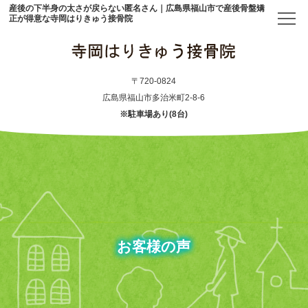
産後の下半身の太さが戻らない匿名さん｜広島県福山市で産後骨盤矯
正が得意な寺岡はりきゅう接骨院
トップ
〒720-0824
広島県福山市多治米町2-8-6
※駐車場あり(8台)
当院について
初めての方へ
アクセス
メニュー・料金表
お客様の声
産後骨盤矯正