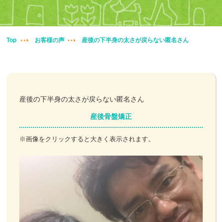
妊婦整体
交通事故治療
Top
お客様の声
産後の下半身の太さが戻らない匿名さん
頭痛・肩こり
腰痛・膝痛
産後の下半身の太さが戻らない匿名さん
鍼・灸・小児鍼
産後骨盤矯正
冷え性改善
※画像をクリックすると大きく表示されます。
特殊電気施術
訪問鍼灸
ニュース＆ブログ