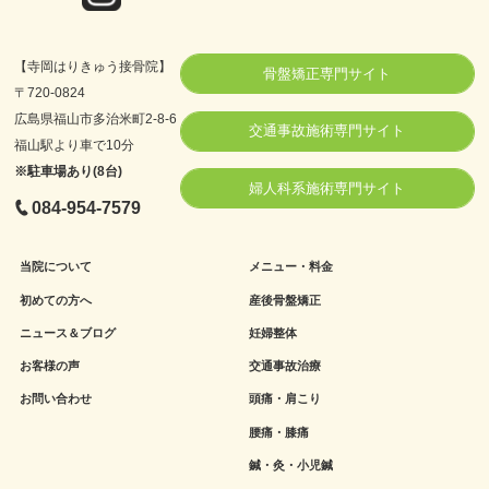
【寺岡はりきゅう接骨院】
骨盤矯正専門サイト
〒720-0824
広島県福山市多治米町2-8-6
交通事故施術専門サイト
福山駅より車で10分
※駐車場あり(8台)
婦人科系施術専門サイト
084-954-7579
当院について
メニュー・料金
初めての方へ
産後骨盤矯正
ニュース＆ブログ
妊婦整体
お客様の声
交通事故治療
お問い合わせ
頭痛・肩こり
腰痛・膝痛
鍼・灸・小児鍼