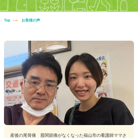
妊婦整体
交通事故治療
Top
お客様の声
頭痛・肩こり
腰痛・膝痛
鍼・灸・小児鍼
冷え性改善
特殊電気施術
訪問鍼灸
産後の尾骨痛 股関節痛がなくなった福山市の看護師ママさ
ニュース＆ブログ