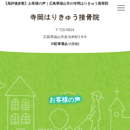
【高評価多数】お客様の声｜広島県福山市の寺岡はりきゅう接骨院
トップ
〒720-0824
広島県福山市多治米町2-8-6
※駐車場あり(8台)
当院について
初めての方へ
アクセス
お客様の声
メニュー・料金表
産後骨盤矯正