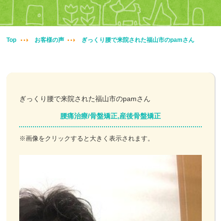
妊婦整体
交通事故治療
Top
お客様の声
ぎっくり腰で来院された福山市のpamさん
頭痛・肩こり
腰痛・膝痛
ぎっくり腰で来院された福山市のpamさん
鍼・灸・小児鍼
腰痛治療/骨盤矯正,産後骨盤矯正
冷え性改善
※画像をクリックすると大きく表示されます。
特殊電気施術
訪問鍼灸
ニュース＆ブログ