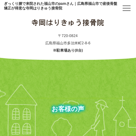
ぎっくり腰で来院された福山市のpamさん｜広島県福山市で産後骨盤
矯正が得意な寺岡はりきゅう接骨院
トップ
〒720-0824
広島県福山市多治米町2-8-6
※駐車場あり(8台)
当院について
初めての方へ
アクセス
メニュー・料金表
お客様の声
産後骨盤矯正