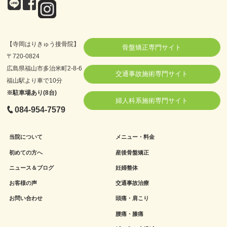
【寺岡はりきゅう接骨院】
骨盤矯正専門サイト
〒720-0824
広島県福山市多治米町2-8-6
交通事故施術専門サイト
福山駅より車で10分
※駐車場あり(8台)
婦人科系施術専門サイト
084-954-7579
当院について
メニュー・料金
初めての方へ
産後骨盤矯正
ニュース＆ブログ
妊婦整体
お客様の声
交通事故治療
お問い合わせ
頭痛・肩こり
腰痛・膝痛